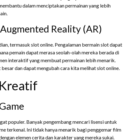
 membantu dalam menciptakan permainan yang lebih
ain.
n Augmented Reality (AR)
ian, termasuk slot online. Pengalaman bermain slot dapat
mana pemain dapat merasa seolah-olah mereka berada di
men interaktif yang membuat permainan lebih menarik.
 besar dan dapat mengubah cara kita melihat slot online.
Kreatif
n Game
angat populer. Banyak pengembang mencari lisensi untuk
e terkenal. Ini tidak hanya menarik bagi penggemar film
dengan elemen cerita dan karakter yang mereka sukai.