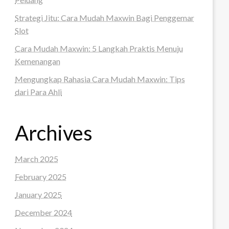
Strategi Jitu: Cara Mudah Maxwin Bagi Penggemar
Slot
Cara Mudah Maxwin: 5 Langkah Praktis Menuju
Kemenangan
Mengungkap Rahasia Cara Mudah Maxwin: Tips
dari Para Ahli
Archives
March 2025
February 2025
January 2025
December 2024