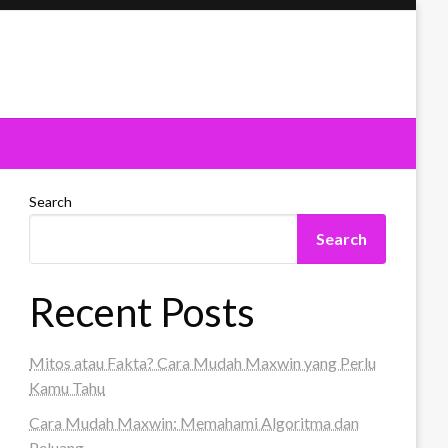
Search
Search
Recent Posts
Mitos atau Fakta? Cara Mudah Maxwin yang Perlu
Kamu Tahu
Cara Mudah Maxwin: Memahami Algoritma dan
Peluang