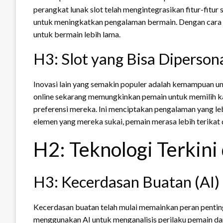
perangkat lunak slot telah mengintegrasikan fitur-fitur
untuk meningkatkan pengalaman bermain. Dengan cara in
untuk bermain lebih lama.
H3: Slot yang Bisa Dipersona
Inovasi lain yang semakin populer adalah kemampuan u
online sekarang memungkinkan pemain untuk memilih kar
preferensi mereka. Ini menciptakan pengalaman yang l
elemen yang mereka sukai, pemain merasa lebih terikat 
H2: Teknologi Terkini
H3: Kecerdasan Buatan (AI)
Kecerdasan buatan telah mulai memainkan peran penti
menggunakan AI untuk menganalisis perilaku pemain dan