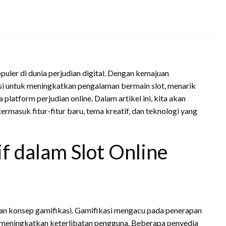
opuler di dunia perjudian digital. Dengan kemajuan
si untuk meningkatkan pengalaman bermain slot, menarik
atform perjudian online. Dalam artikel ini, kita akan
termasuk fitur-fitur baru, tema kreatif, dan teknologi yang
if dalam Slot Online
apan konsep gamifikasi. Gamifikasi mengacu pada penerapan
meningkatkan keterlibatan pengguna. Beberapa penyedia