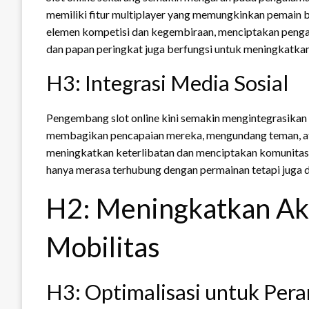
memiliki fitur multiplayer yang memungkinkan pemain b
elemen kompetisi dan kegembiraan, menciptakan pengalam
dan papan peringkat juga berfungsi untuk meningkatkan 
H3: Integrasi Media Sosial
Pengembang slot online kini semakin mengintegrasikan
membagikan pencapaian mereka, mengundang teman, atau
meningkatkan keterlibatan dan menciptakan komunitas di 
hanya merasa terhubung dengan permainan tetapi juga de
H2: Meningkatkan Aks
Mobilitas
H3: Optimalisasi untuk Per