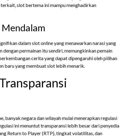
 terkait, slot bertema ini mampu menghadirkan
ng Mendalam
ignifikan dalam slot online yang menawarkan narasi yang
alin dengan permainan itu sendiri, memungkinkan pemain
perkembangan cerita yang dapat dipengaruhi oleh pilihan
en baru yang membuat slot lebih menarik.
Transparansi
ne, banyak negara dan wilayah mulai menerapkan regulasi
ulasi ini menuntut transparansi lebih besar dari penyedia
ng Return to Player (RTP), tingkat volatilitas, dan