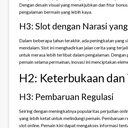
Dengan desain visual yang menakjubkan dan fitur bonus
pengalaman bermain yang lebih kaya.
H3: Slot dengan Narasi ya
Dalam beberapa tahun terakhir, ada peningkatan yang s
mendalam. Slot ini menghadirkan jalan cerita yang terj
untuk merasa lebih terlibat dalam pengalaman. Dengan 
pemain selama permainan, inovasi ini menciptakan elem
H2: Keterbukaan dan 
H3: Pembaruan Regulasi
Seiring dengan meningkatnya popularitas perjudian onli
yang lebih ketat untuk melindungi pemain. Pembaruan reg
slot online. Pemain kini dapat mengakses informasi tenta