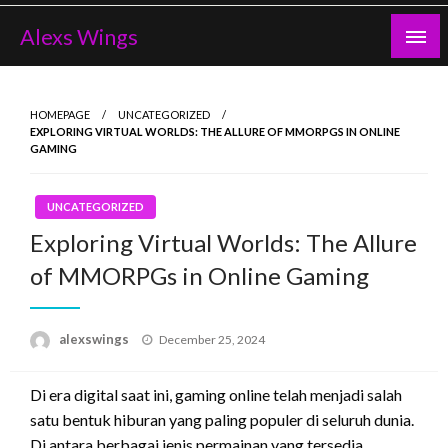
Skip
Alexs Wings
to
content
HOMEPAGE
UNCATEGORIZED
EXPLORING VIRTUAL WORLDS: THE ALLURE OF MMORPGS IN ONLINE
GAMING
UNCATEGORIZED
Exploring Virtual Worlds: The Allure
of MMORPGs in Online Gaming
Posted
alexswings
December 25, 2024
on
Di era digital saat ini, gaming online telah menjadi salah
satu bentuk hiburan yang paling populer di seluruh dunia.
Di antara berbagai jenis permainan yang tersedia,