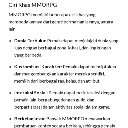
Ciri Khas MMORPG
MMORPG memiliki beberapa ciri khas yang
membedakannya dari genre permainan lainnya, antara
lain:
Dunia Terbuka:
Pemain dapat menjelajahi dunia yang
luas dengan berbagai zona, lokasi, dan lingkungan
yang berbeda.
Kustomisasi Karakter:
Pemain dapat menciptakan
dan mengembangkan karakter mereka sendiri,
memilih dari berbagai ras, kelas, dan atribut.
Interaksi Sosial:
Pemain dapat berinteraksi dengan
pemain lain, bergabung dengan guild, dan
berpartisipasi dalam aktivitas sosial dalam game.
Berkelanjutan:
Banyak MMORPG menawarkan
pembaruan konten secara berkala, sehingga pemain