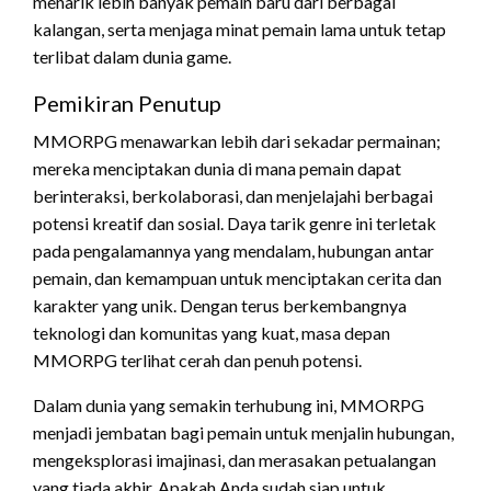
menarik lebih banyak pemain baru dari berbagai
kalangan, serta menjaga minat pemain lama untuk tetap
terlibat dalam dunia game.
Pemikiran Penutup
MMORPG menawarkan lebih dari sekadar permainan;
mereka menciptakan dunia di mana pemain dapat
berinteraksi, berkolaborasi, dan menjelajahi berbagai
potensi kreatif dan sosial. Daya tarik genre ini terletak
pada pengalamannya yang mendalam, hubungan antar
pemain, dan kemampuan untuk menciptakan cerita dan
karakter yang unik. Dengan terus berkembangnya
teknologi dan komunitas yang kuat, masa depan
MMORPG terlihat cerah dan penuh potensi.
Dalam dunia yang semakin terhubung ini, MMORPG
menjadi jembatan bagi pemain untuk menjalin hubungan,
mengeksplorasi imajinasi, dan merasakan petualangan
yang tiada akhir. Apakah Anda sudah siap untuk