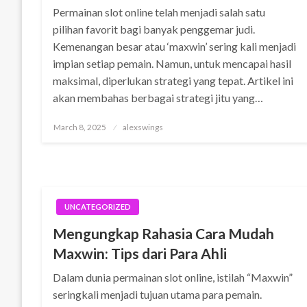
Permainan slot online telah menjadi salah satu
pilihan favorit bagi banyak penggemar judi.
Kemenangan besar atau ‘maxwin’ sering kali menjadi
impian setiap pemain. Namun, untuk mencapai hasil
maksimal, diperlukan strategi yang tepat. Artikel ini
akan membahas berbagai strategi jitu yang…
Posted
March 8, 2025
alexswings
on
UNCATEGORIZED
Mengungkap Rahasia Cara Mudah
Maxwin: Tips dari Para Ahli
Dalam dunia permainan slot online, istilah “Maxwin”
seringkali menjadi tujuan utama para pemain.