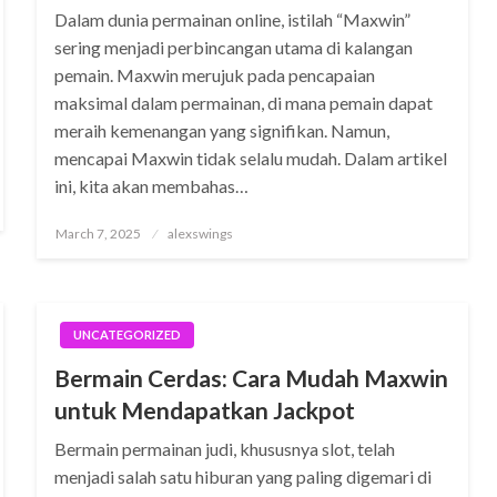
Dalam dunia permainan online, istilah “Maxwin”
sering menjadi perbincangan utama di kalangan
pemain. Maxwin merujuk pada pencapaian
maksimal dalam permainan, di mana pemain dapat
meraih kemenangan yang signifikan. Namun,
mencapai Maxwin tidak selalu mudah. Dalam artikel
ini, kita akan membahas…
Posted
March 7, 2025
alexswings
on
UNCATEGORIZED
Bermain Cerdas: Cara Mudah Maxwin
untuk Mendapatkan Jackpot
Bermain permainan judi, khususnya slot, telah
menjadi salah satu hiburan yang paling digemari di