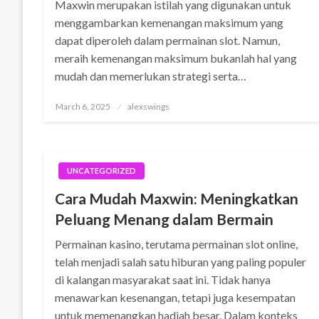
Maxwin merupakan istilah yang digunakan untuk
menggambarkan kemenangan maksimum yang
dapat diperoleh dalam permainan slot. Namun,
meraih kemenangan maksimum bukanlah hal yang
mudah dan memerlukan strategi serta…
Posted
March 6, 2025
alexswings
on
UNCATEGORIZED
Cara Mudah Maxwin: Meningkatkan
Peluang Menang dalam Bermain
Permainan kasino, terutama permainan slot online,
telah menjadi salah satu hiburan yang paling populer
di kalangan masyarakat saat ini. Tidak hanya
menawarkan kesenangan, tetapi juga kesempatan
untuk memenangkan hadiah besar. Dalam konteks