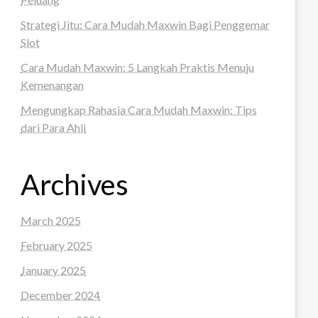
Strategi Jitu: Cara Mudah Maxwin Bagi Penggemar
Slot
Cara Mudah Maxwin: 5 Langkah Praktis Menuju
Kemenangan
Mengungkap Rahasia Cara Mudah Maxwin: Tips
dari Para Ahli
Archives
March 2025
February 2025
January 2025
December 2024