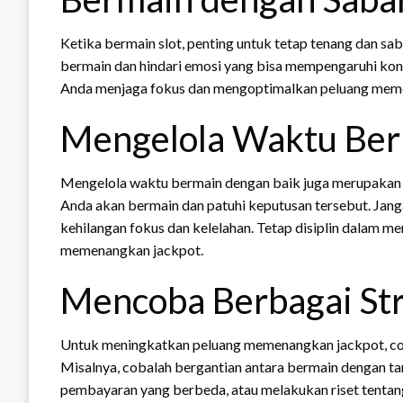
Ketika bermain slot, penting untuk tetap tenang dan s
bermain dan hindari emosi yang bisa mempengaruhi ko
Anda menjaga fokus dan mengoptimalkan peluang mem
Mengelola Waktu Ber
Mengelola waktu bermain dengan baik juga merupakan s
Anda akan bermain dan patuhi keputusan tersebut. Jang
kehilangan fokus dan kelelahan. Tetap disiplin dalam 
memenangkan jackpot.
Mencoba Berbagai Str
Untuk meningkatkan peluang memenangkan jackpot, coba
Misalnya, cobalah bergantian antara bermain dengan t
pembayaran yang berbeda, atau melakukan riset tentan