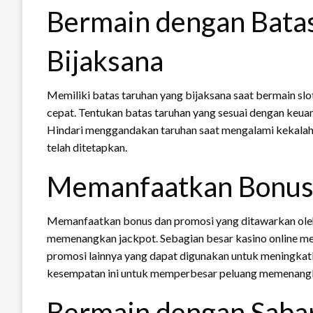
Bermain dengan Bata
Bijaksana
Memiliki batas taruhan yang bijaksana saat bermain slo
cepat. Tentukan batas taruhan yang sesuai dengan keua
Hindari menggandakan taruhan saat mengalami kekalahan
telah ditetapkan.
Memanfaatkan Bonus
Memanfaatkan bonus dan promosi yang ditawarkan ole
memenangkan jackpot. Sebagian besar kasino online me
promosi lainnya yang dapat digunakan untuk meningka
kesempatan ini untuk memperbesar peluang memenangk
Bermain dengan Saba