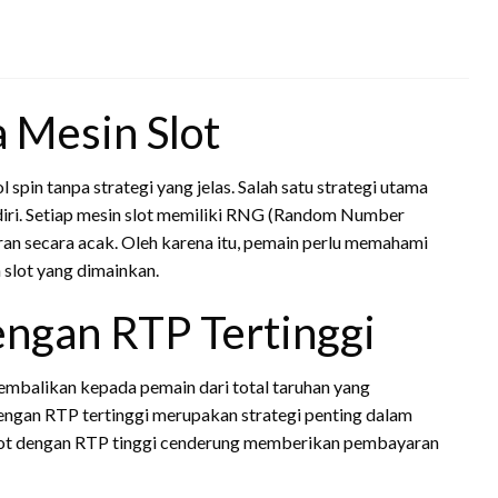
 Mesin Slot
pin tanpa strategi yang jelas. Salah satu strategi utama
endiri. Setiap mesin slot memiliki RNG (Random Number
ran secara acak. Oleh karena itu, pemain perlu memahami
slot yang dimainkan.
engan RTP Tertinggi
kembalikan kepada pemain dari total taruhan yang
dengan RTP tertinggi merupakan strategi penting dalam
ot dengan RTP tinggi cenderung memberikan pembayaran