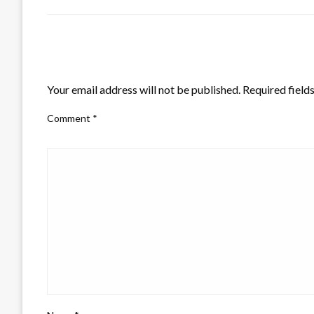
LEAVE A RESPONSE
Your email address will not be published.
Required field
Comment
*