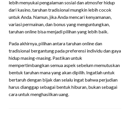
lebih menyukai pengalaman sosial dan atmosfer hidup
dari kasino, taruhan tradisional mungkin lebih cocok
untuk Anda. Namun, jika Anda mencari kenyamanan,
variasi permainan, dan bonus yang menguntungkan,
taruhan online bisa menjadi pilihan yang lebih baik.
Pada akhirnya, pilihan antara taruhan online dan
tradisional bergantung pada preferensi individu dan gaya
hidup masing-masing. Pastikan untuk
mempertimbangkan semua aspek sebelum memutuskan
bentuk taruhan mana yang akan dipilih. Ingatlah untuk
bertaruh dengan bijak dan selalu ingat bahwa perjudian
harus dianggap sebagai bentuk hiburan, bukan sebagai
cara untuk menghasilkan uang.
LEAVE A RESPONSE