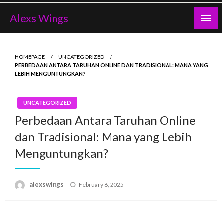
Skip
Alexs Wings
to
content
HOMEPAGE
UNCATEGORIZED
PERBEDAAN ANTARA TARUHAN ONLINE DAN TRADISIONAL: MANA YANG
LEBIH MENGUNTUNGKAN?
UNCATEGORIZED
Perbedaan Antara Taruhan Online
dan Tradisional: Mana yang Lebih
Menguntungkan?
Posted
alexswings
February 6, 2025
on