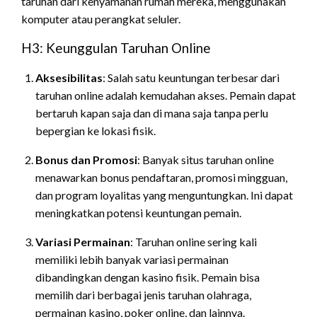
taruhan dari kenyamanan rumah mereka, menggunakan
komputer atau perangkat seluler.
H3: Keunggulan Taruhan Online
Aksesibilitas
: Salah satu keuntungan terbesar dari
taruhan online adalah kemudahan akses. Pemain dapat
bertaruh kapan saja dan di mana saja tanpa perlu
bepergian ke lokasi fisik.
Bonus dan Promosi
: Banyak situs taruhan online
menawarkan bonus pendaftaran, promosi mingguan,
dan program loyalitas yang menguntungkan. Ini dapat
meningkatkan potensi keuntungan pemain.
Variasi Permainan
: Taruhan online sering kali
memiliki lebih banyak variasi permainan
dibandingkan dengan kasino fisik. Pemain bisa
memilih dari berbagai jenis taruhan olahraga,
permainan kasino, poker online, dan lainnya.