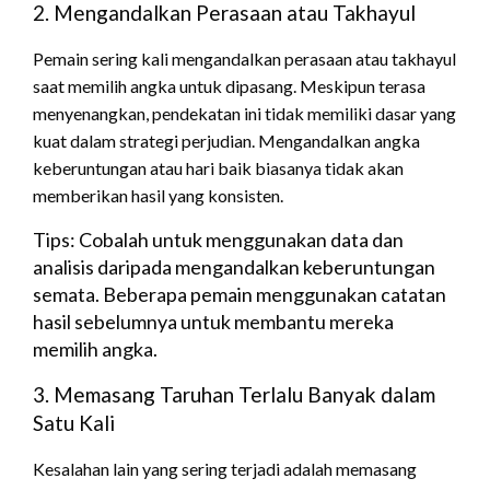
2. Mengandalkan Perasaan atau Takhayul
Pemain sering kali mengandalkan perasaan atau takhayul
saat memilih angka untuk dipasang. Meskipun terasa
menyenangkan, pendekatan ini tidak memiliki dasar yang
kuat dalam strategi perjudian. Mengandalkan angka
keberuntungan atau hari baik biasanya tidak akan
memberikan hasil yang konsisten.
Tips: Cobalah untuk menggunakan data dan
analisis daripada mengandalkan keberuntungan
semata. Beberapa pemain menggunakan catatan
hasil sebelumnya untuk membantu mereka
memilih angka.
3. Memasang Taruhan Terlalu Banyak dalam
Satu Kali
Kesalahan lain yang sering terjadi adalah memasang