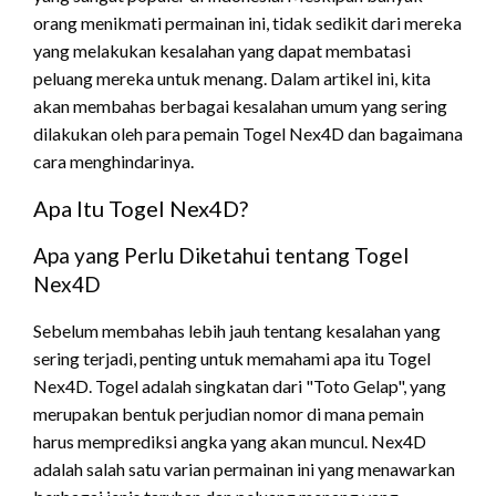
orang menikmati permainan ini, tidak sedikit dari mereka
yang melakukan kesalahan yang dapat membatasi
peluang mereka untuk menang. Dalam artikel ini, kita
akan membahas berbagai kesalahan umum yang sering
dilakukan oleh para pemain Togel Nex4D dan bagaimana
cara menghindarinya.
Apa Itu Togel Nex4D?
Apa yang Perlu Diketahui tentang Togel
Nex4D
Sebelum membahas lebih jauh tentang kesalahan yang
sering terjadi, penting untuk memahami apa itu Togel
Nex4D. Togel adalah singkatan dari "Toto Gelap", yang
merupakan bentuk perjudian nomor di mana pemain
harus memprediksi angka yang akan muncul. Nex4D
adalah salah satu varian permainan ini yang menawarkan