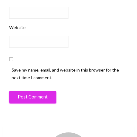
Website
Save my name, email, and website in this browser for the
next time I comment.