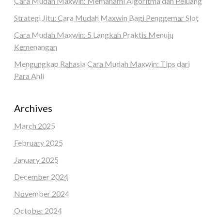
Cara Mudah Maxwin: Memahami Algoritma dan Peluang
Strategi Jitu: Cara Mudah Maxwin Bagi Penggemar Slot
Cara Mudah Maxwin: 5 Langkah Praktis Menuju
Kemenangan
Mengungkap Rahasia Cara Mudah Maxwin: Tips dari
Para Ahli
Archives
March 2025
February 2025
January 2025
December 2024
November 2024
October 2024