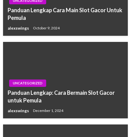
UNCATEGORIZED
Panduan Lengkap Cara Main Slot Gacor Untuk
Pemula
alexswings
October 9, 2024
UNCATEGORIZED
Panduan Lengkap: Cara Bermain Slot Gacor
untuk Pemula
alexswings
December 1, 2024