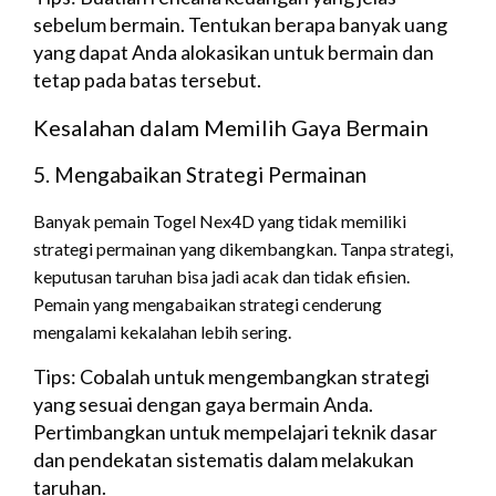
sebelum bermain. Tentukan berapa banyak uang
yang dapat Anda alokasikan untuk bermain dan
tetap pada batas tersebut.
Kesalahan dalam Memilih Gaya Bermain
5. Mengabaikan Strategi Permainan
Banyak pemain Togel Nex4D yang tidak memiliki
strategi permainan yang dikembangkan. Tanpa strategi,
keputusan taruhan bisa jadi acak dan tidak efisien.
Pemain yang mengabaikan strategi cenderung
mengalami kekalahan lebih sering.
Tips: Cobalah untuk mengembangkan strategi
yang sesuai dengan gaya bermain Anda.
Pertimbangkan untuk mempelajari teknik dasar
dan pendekatan sistematis dalam melakukan
taruhan.