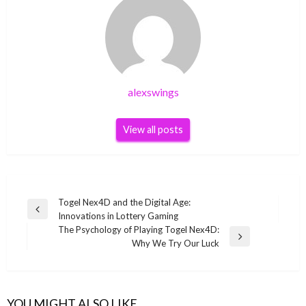
alexswings
View all posts
Post
Togel Nex4D and the Digital Age:
Previous
Innovations in Lottery Gaming
navigation
Post
The Psychology of Playing Togel Nex4D:
Next
Why We Try Our Luck
Post
YOU MIGHT ALSO LIKE